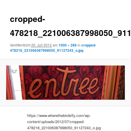
cropped-
478218_221006387998050_911
Veröffentlicht
20. Juli 2012
am
1000 × 288
in
cropped-
478218_221006387998050_91127243_o.jpg
https://www.wherethebirdsfly.com/wp-
content/uploads/2012/07/cropped-
478218_221006387998050_91127243_o.jpg