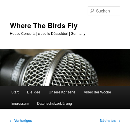
Zum
primären
Such
Inhalt
springen
Where The Birds Fly
House Concerts | close to Düsseldorf | Germany
Hauptmenü
Start
Die Idee
Unsere Konzerte
Video der Woche
Impressum
Datenschutzerklärung
Bilder-
← Vorheriges
Nächstes →
Navigation