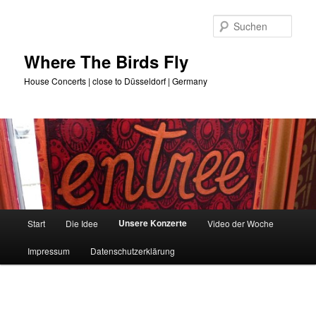
Zum
primären
Such
Inhalt
springen
Where The Birds Fly
House Concerts | close to Düsseldorf | Germany
Hauptmenü
Unsere Konzerte
Start
Die Idee
Video der Woche
Impressum
Datenschutzerklärung