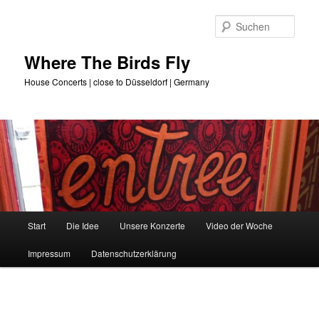
Zum
primären
Such
Inhalt
springen
Where The Birds Fly
House Concerts | close to Düsseldorf | Germany
Hauptmenü
Start
Die Idee
Unsere Konzerte
Video der Woche
Impressum
Datenschutzerklärung
Beitragsnavigation